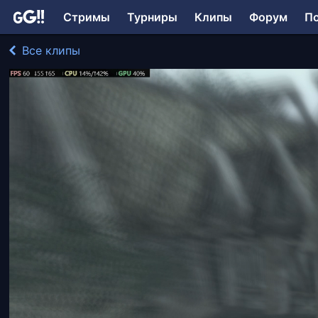
Стримы
Турниры
Клипы
Форум
П
Все клипы
VE-Teran играл в Enderal
104 просмотра