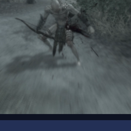
00:16
/
00:36