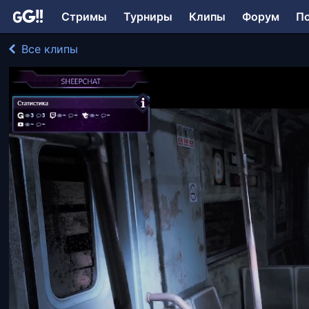
Стримы
Турниры
Клипы
Форум
П
Все клипы
Onimusha играл в Post Trauma
94 просмотра