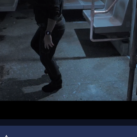
00:00
/
00:10