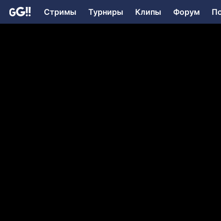
Стримы
Турниры
Клипы
Форум
П