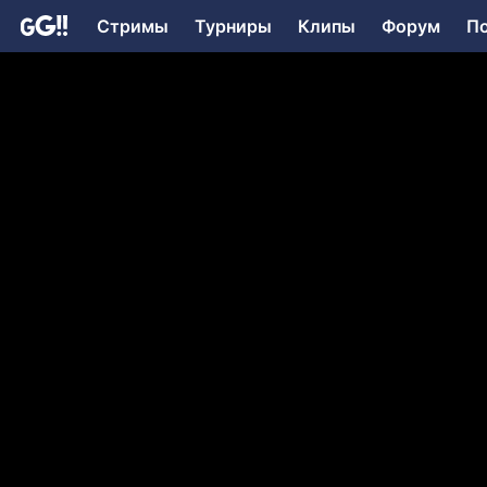
Стримы
Турниры
Клипы
Форум
П