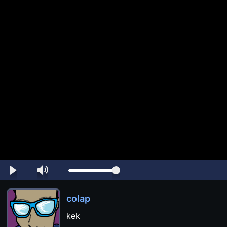
colap
kek