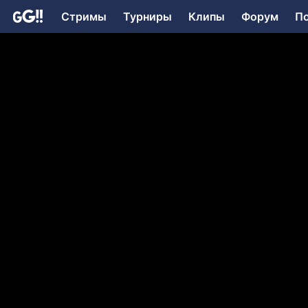
Стримы
Турниры
Клипы
Форум
П