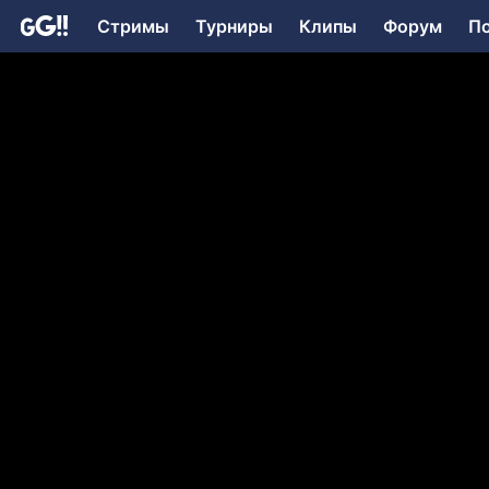
Стримы
Турниры
Клипы
Форум
П