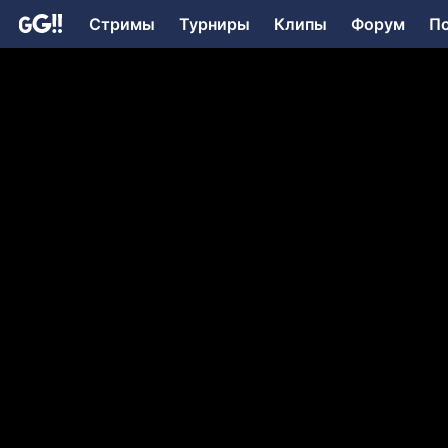
Стримы
Турниры
Клипы
Форум
П