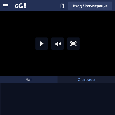
Вход / Регистрация
Чат
О стриме