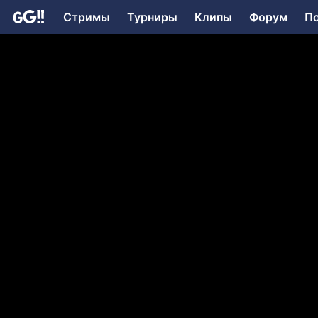
Стримы
Турниры
Клипы
Форум
П