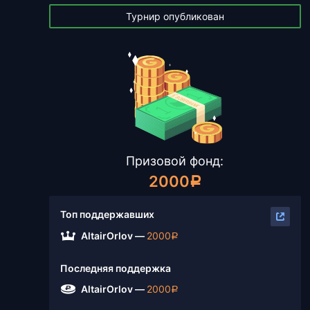
Турнир опубликован
Призовой фонд:
2000
a
Топ поддержавших
AltairOrlov — 
2000
a
Последняя поддержка
AltairOrlov — 
2000
a