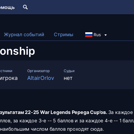
омощь
Журнал событий
Стримы
Rus
onship
астники
Организатор
Судьи
 игрока
AltairOrlov
нет
езультатам 22-25 War Legends Pepega Cup'ов.
За каждое 
лов, за каждое 3-е -- 5 баллов и за каждое 4-е -- 1 балл
 наибольшим числом баллов проходят сюда.