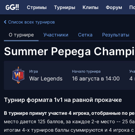
Стримы
Турниры
Клипы
Форум
П
Список всех турниров
О турнире
Участники
Сетка
Результаты
Summer Pepega Champi
Игра
Начало турнира
Уч
War Legends
16 августа в 14:00
4
Турнир формата 1v1 на равной прокачке
В турнире примут участие 4 игрока, отобранные по р
место дается 125 баллов, за каждое 2-е место -- 25 бал
итогам 4-х турниров баллы суммируются и 4 игрока с