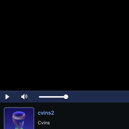
cvins2
Cvins