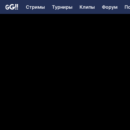
Стримы
Турниры
Клипы
Форум
П