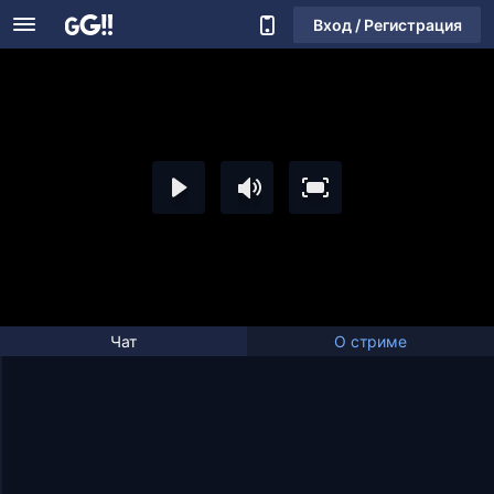
Вход / Регистрация
Чат
О стриме