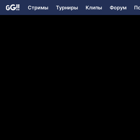
Стримы
Турниры
Клипы
Форум
П