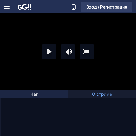
Вход / Регистрация
Чат
О стриме