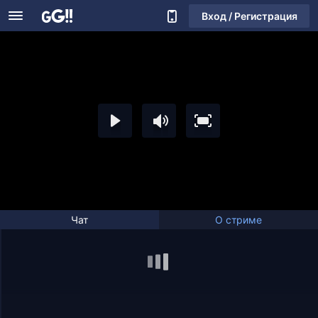
Вход / Регистрация
Чат
О стриме