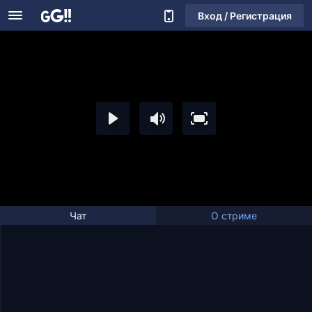
Вход / Регистрация
Чат
О стриме