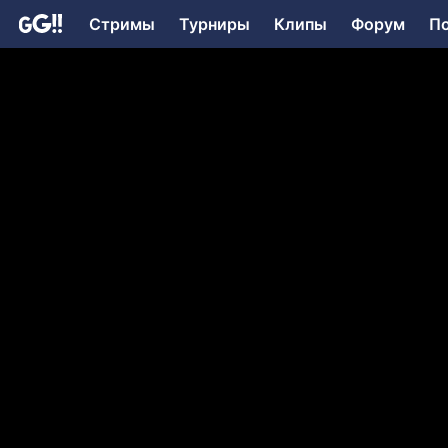
Стримы
Турниры
Клипы
Форум
П