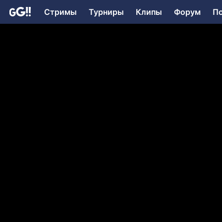
Стримы
Турниры
Клипы
Форум
П