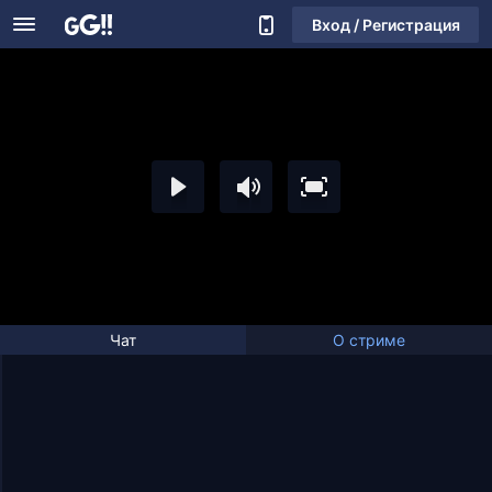
Вход / Регистрация
Чат
О стриме