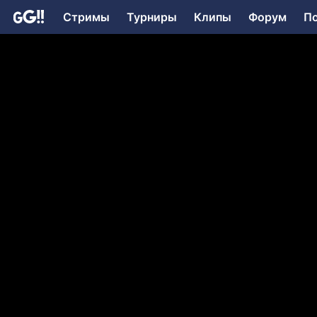
Стримы
Турниры
Клипы
Форум
П