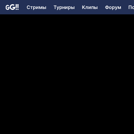
Стримы
Турниры
Клипы
Форум
П