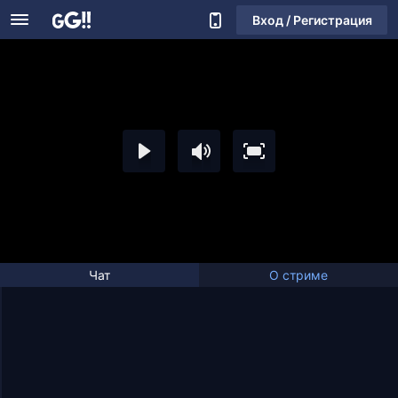
Вход / Регистрация
Чат
О стриме