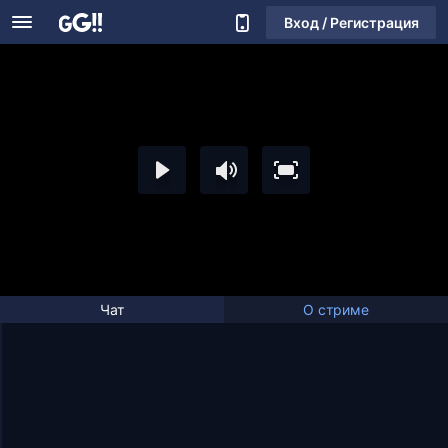
Вход / Регистрация
Чат
О стриме