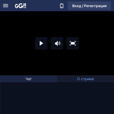
Вход / Регистрация
Чат
О стриме