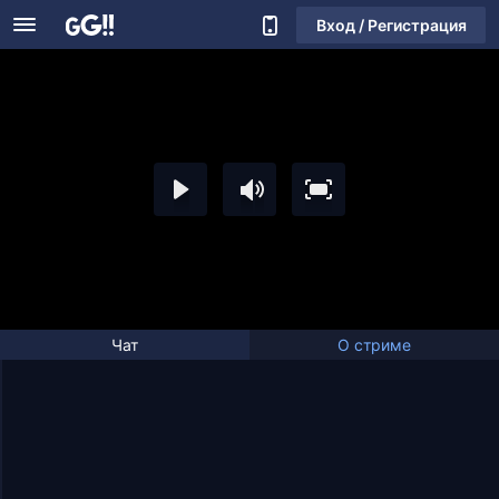
Вход / Регистрация
Чат
О стриме