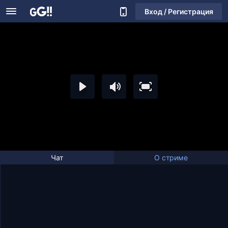
Вход / Регистрация
Чат
О стриме