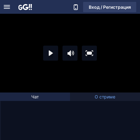
Вход / Регистрация
Чат
О стриме