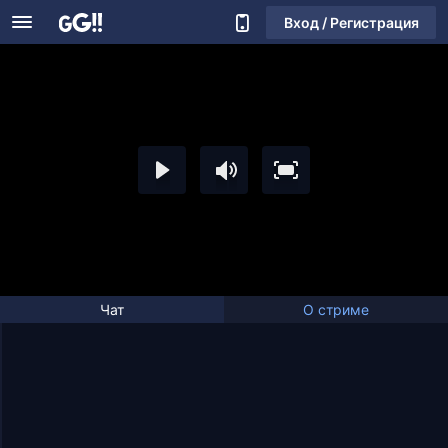
Вход / Регистрация
Чат
О стриме