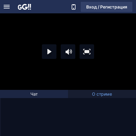
Вход / Регистрация
Чат
О стриме