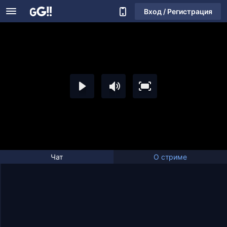
Вход / Регистрация
Чат
О стриме