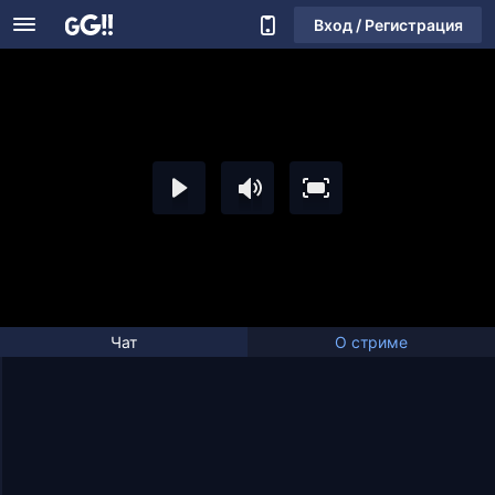
Вход / Регистрация
Чат
О стриме