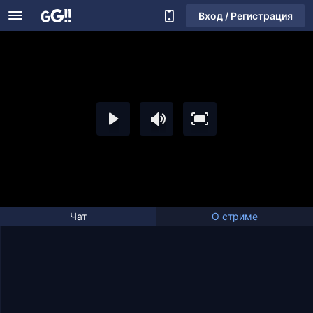
Вход / Регистрация
Чат
О стриме