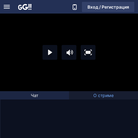
Вход / Регистрация
Чат
О стриме