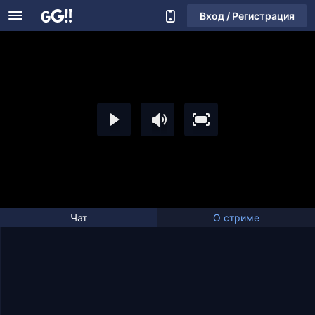
Вход / Регистрация
Чат
О стриме