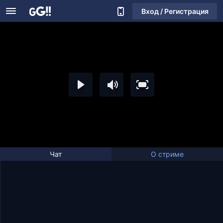
Вход / Регистрация
Чат
О стриме