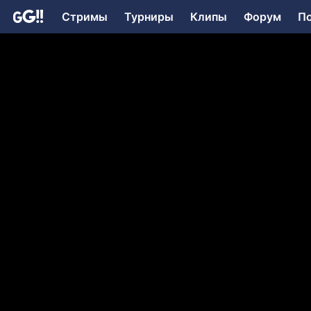
Стримы
Турниры
Клипы
Форум
П