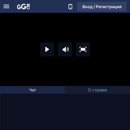
Вход / Регистрация
Чат
О стриме