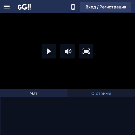
Вход / Регистрация
Чат
О стриме