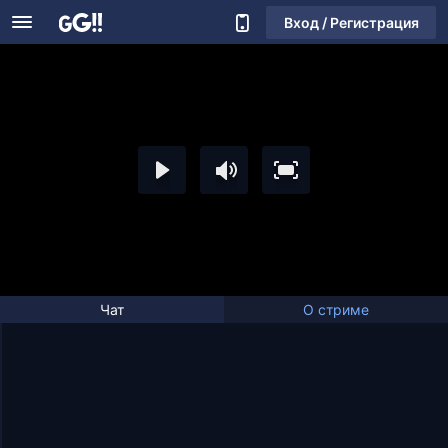
Вход / Регистрация
Чат
О стриме