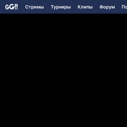
Стримы
Турниры
Клипы
Форум
П