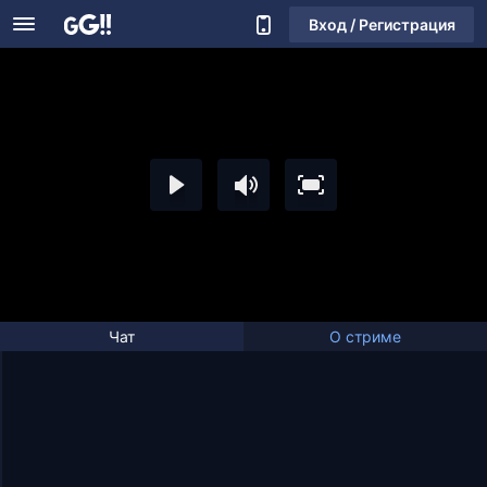
Вход / Регистрация
Чат
О стриме