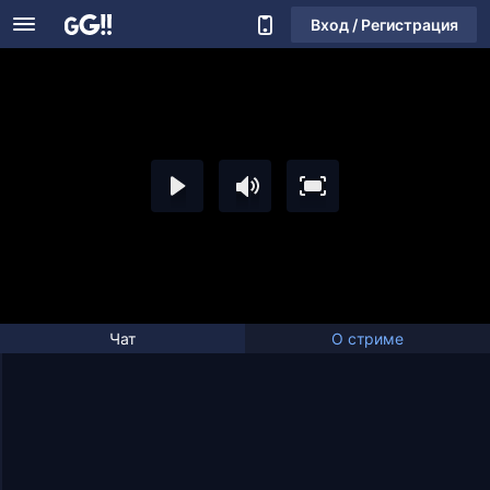
Вход / Регистрация
Чат
О стриме