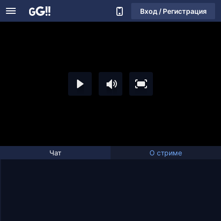
Вход / Регистрация
Чат
О стриме