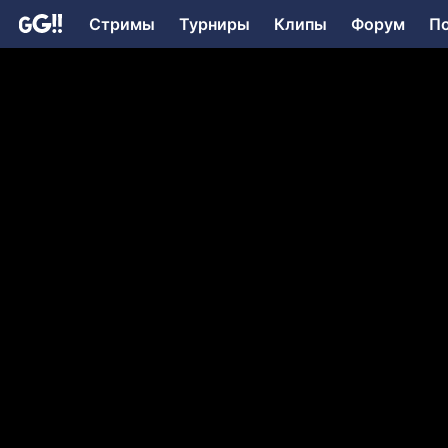
Стримы
Турниры
Клипы
Форум
П