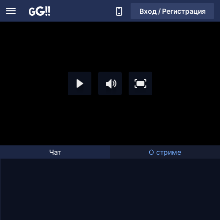
Вход / Регистрация
Чат
О стриме