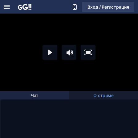
Вход / Регистрация
Чат
О стриме