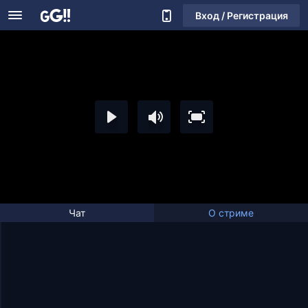
Вход / Регистрация
Чат
О стриме