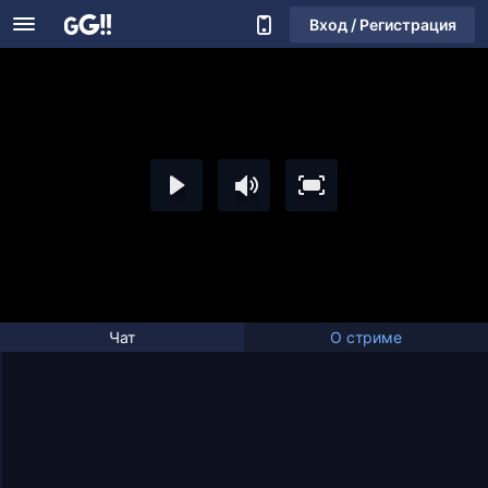
Вход / Регистрация
Чат
О стриме