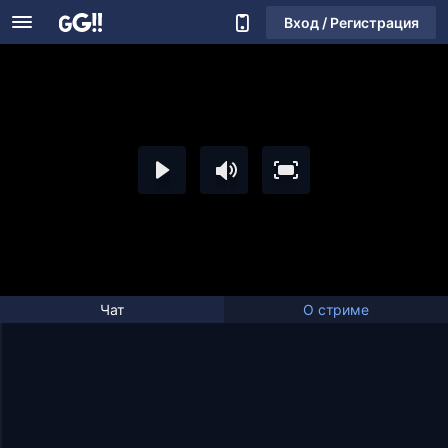
Вход / Регистрация
Чат
О стриме