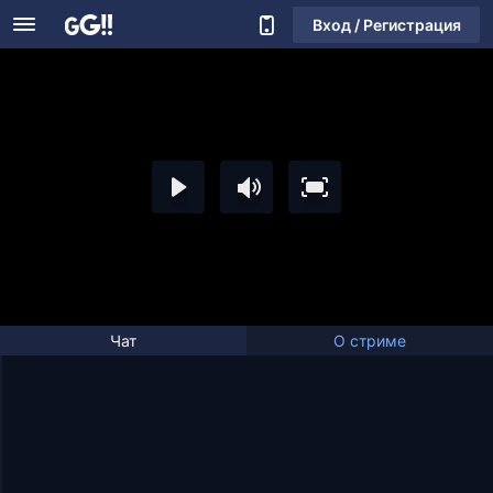
Вход / Регистрация
Чат
О стриме